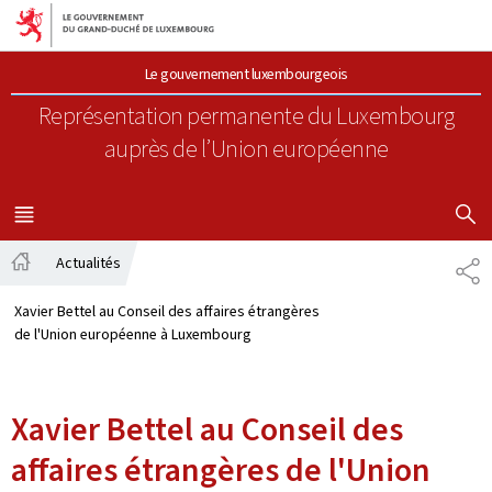
Aller au menu principal
Aller au contenu
Le gouvernement luxembourgeois
Représentation permanente du Luxembourg
auprès de l’Union européenne
AFFICHER
MENU
PRINCIPAL
Actualités
PA
Accueil
Xavier Bettel au Conseil des affaires étrangères
de l'Union européenne à Luxembourg
Xavier Bettel au Conseil des
affaires étrangères de l'Union