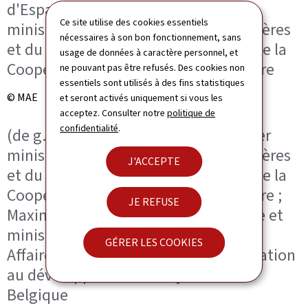
d'Espagne ; Xavier Bettel, Premier
Ce site utilise des cookies essentiels
ministre, ministre des Affaires étrangères
nécessaires à son bon fonctionnement, sans
et du Commerce extérieur, ministre de la
usage de données à caractère personnel, et
Coopération et de l'Action humanitaire
ne pouvant pas être refusés. Des cookies non
essentiels sont utilisés à des fins statistiques
© MAE
et seront activés uniquement si vous les
acceptez. Consulter notre
politique de
confidentialité
.
(de g. à dr.) Xavier Bettel, Vice-Premier
ministre, ministre des Affaires étrangères
J'ACCEPTE
et du Commerce extérieur, ministre de la
Coopération et de l'Action humanitaire ;
JE REFUSE
Maxime Prévot, Vice-Premier ministre et
ministre des Affaires étrangères, des
GÉRER LES COOKIES
Affaires européennes et de la Coopération
au développement du royaume de
Belgique