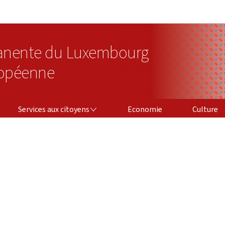
Aller au menu principal
Aller au contenu
anente du Luxembourg
ropéenne
SERVICES AUX CITOYENS
Services aux citoyens
Economie
Culture