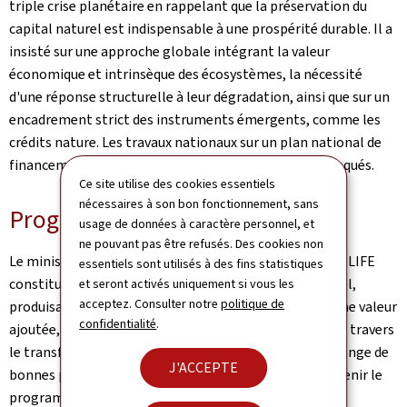
triple crise planétaire en rappelant que la préservation du
capital naturel est indispensable à une prospérité durable. Il a
insisté sur une approche globale intégrant la valeur
économique et intrinsèque des écosystèmes, la nécessité
d'une réponse structurelle à leur dégradation, ainsi que sur un
encadrement strict des instruments émergents, comme les
crédits nature. Les travaux nationaux sur un plan national de
financement de la biodiversité ont également été évoqués.
Ce site utilise des cookies essentiels
nécessaires à son bon fonctionnement, sans
Programme LIFE
usage de données à caractère personnel, et
ne pouvant pas être refusés. Des cookies non
Le ministre Serge Wilmes a rappelé que le programme LIFE
essentiels sont utilisés à des fins statistiques
constitue depuis plus de 30 ans un instrument essentiel,
et seront activés uniquement si vous les
acceptez. Consulter notre
politique de
produisant des résultats concrets sur le terrain avec une valeur
confidentialité
.
ajoutée, notamment pour les petits États membres, à travers
le transfert de connaissances, la mise en réseau, l'échange de
J'ACCEPTE
bonnes pratiques, et s'est engagé à continuer à maintenir le
programme dans le futur.