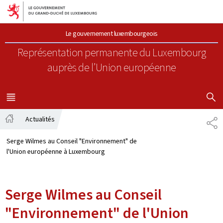
Aller au menu principal
Aller au contenu
Le gouvernement luxembourgeois
Représentation permanente du Luxembourg
auprès de l’Union européenne
AFFICHER
MENU
PRINCIPAL
Actualités
PA
Accueil
Serge Wilmes au Conseil "Environnement" de
l'Union européenne à Luxembourg
Serge Wilmes au Conseil
"Environnement" de l'Union