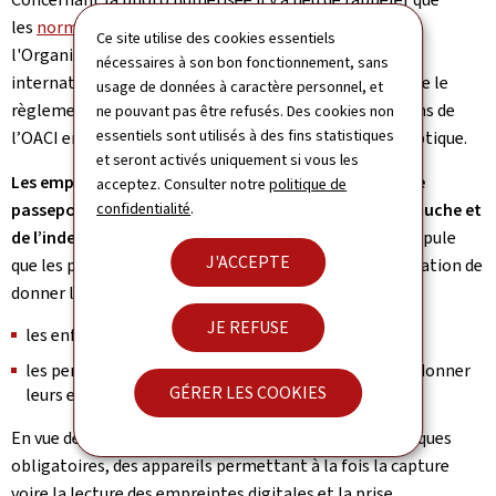
les
normes de qualité (Pdf, 1,64 Mo)
(PDF) définies par
Ce site utilise des cookies essentiels
l'Organisation internationale de l’aviation civile
nécessaires à son bon fonctionnement, sans
internationale (OACI) sont à respecter étant donné que le
usage de données à caractère personnel, et
règlement européen se fonde sur ces recommandations de
ne pouvant pas être refusés. Des cookies non
essentiels sont utilisés à des fins statistiques
l’OACI en matière de documents de voyage à lecture optique.
et seront activés uniquement si vous les
Les empreintes digitales principales à intégrer dans le
acceptez. Consulter notre
politique de
confidentialité
.
passeport européen sont les empreintes de l’index gauche et
de l’index droit
. Néanmoins le règlement européen stipule
J'ACCEPTE
que les personnes suivantes sont exemptées de l’obligation de
donner leurs empreintes digitales:
JE REFUSE
les enfants de moins de 12 ans
les personnes qui sont physiquement incapables de donner
GÉRER LES COOKIES
leurs empreintes digitales
En vue de réaliser la collecte des identifiants biométriques
obligatoires, des appareils permettant à la fois la capture
voire la lecture des empreintes digitales et la prise