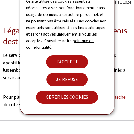
Ce site utilise des cookies essentiels
Dernière modification le
31.12.2024
nécessaires à son bon fonctionnement, sans
usage de données à caractère personnel, et
ne pouvant pas être refusés. Des cookies non
essentiels sont utilisés à des fins statistiques
Légaliser des actes luxembourgeois
et seront activés uniquement si vous les
destinés à l'étranger
acceptez. Consulter notre
politique de
confidentialité
.
Le
service de légalisation
émet des légalisations et des
J'ACCEPTE
apostilles de signatures d’
autorités publiques
luxembourgeoises
appliquées sur des documents destinés à
servir auprès d’autorités publiques d’un
pays étranger
.
JE REFUSE
GÉRER LES COOKIES
Pour plus d'explications, veuillez vous référer à la
démarche
décrite sur le portail Citoyens, guichet.lu.